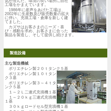
気が澄んだ、環境の良い場所に自社
工場をかまえています
。
1986年に産声をあげた工場は、
2002年に生産数及び販売数量の拡大
に伴い、充填工場・倉庫を新しく建
てました。
カズサはお客さまのニーズ・喜
び・感動を求め、お客さまに合った
製品を製造し、そして提供し続けます。
製造設備
主な製造機械
ポリエチレン製２０ｔタンク５基
ポリエチレン製１０ｔタン
ク３基
ポリエチレン製３～４ｔタ
ンク５基
１～２Ｌ二連式充填機１基
１～２０ｋｇ三連式充填機
１基
３０ｋｇロードセル型充填機１基