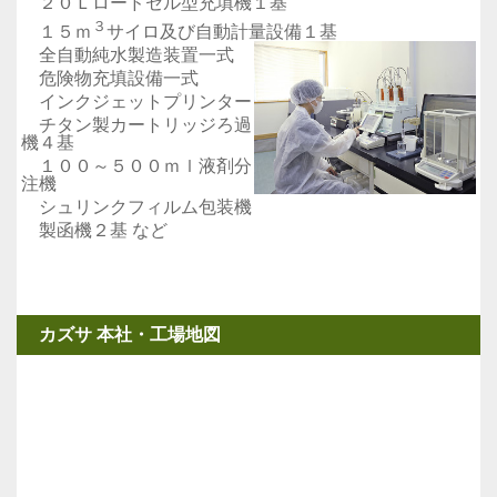
２０Ｌロードセル型充填機１基
３
１５ｍ
サイロ及び自動計量設備１基
全自動純水製造装置一式
危険物充填設備一式
インクジェットプリンター
チタン製カートリッジろ過
機４基
１００～５００ｍｌ液剤分
注機
シュリンクフィルム包装機
製函機２基 など
カズサ 本社・工場地図